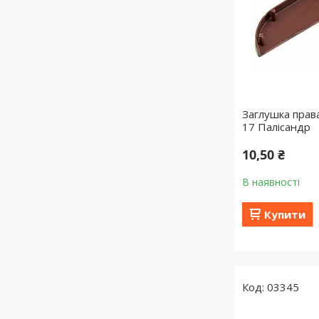
Заглушка права
17 Палісандр
10,50 ₴
В наявності
Купити
03345