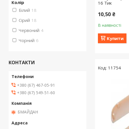
Колір
16 Тик
Білий
18
10,50 ₴
Сірий
18
В наявності
Червоний
4
Купити
Чорний
6
КОНТАКТИ
11754
+380 (67) 467-05-91
+380 (67) 549-51-60
БМАЙДАН