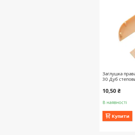
Заглушка права
30 Дуб степов
10,50 ₴
В наявності
Купити