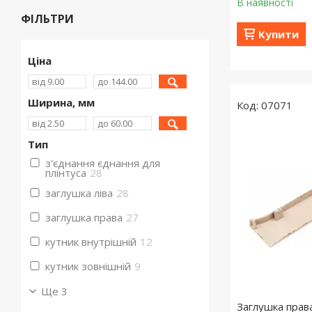
В наявності
ФІЛЬТРИ
Купити
Ціна
Ширина, мм
07071
Тип
з'єднання єднання для
плінтуса
28
заглушка ліва
28
заглушка права
27
кутник внутрішній
12
кутник зовнішній
9
Ще 3
Заглушка права