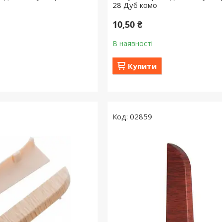
28 Дуб комо
10,50 ₴
В наявності
Купити
02859