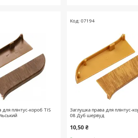
07194
 для плінтус-короб TIS
Заглушка права для плінтус-ко
ильський
08 Дуб шервуд
10,50 ₴