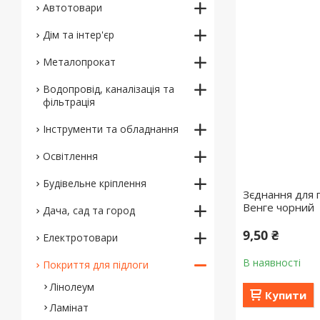
Автотовари
Дім та інтер'єр
Металопрокат
Водопровід, каналізація та
фільтрація
Інструменти та обладнання
Освітлення
Будівельне кріплення
Зєднання для п
Венге чорний
Дача, сад та город
9,50 ₴
Електротовари
В наявності
Покриття для підлоги
Лінолеум
Купити
Ламінат