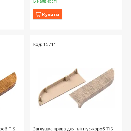
В наявності
Купити
15711
роб TIS
Заглушка права для плінтус-короб TIS