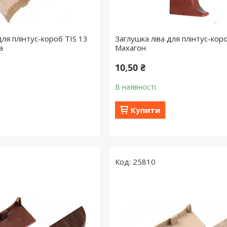
для плінтус-короб TIS 13
Заглушка ліва для плінтус-кор
а
Махагон
10,50 ₴
В наявності
Купити
25810