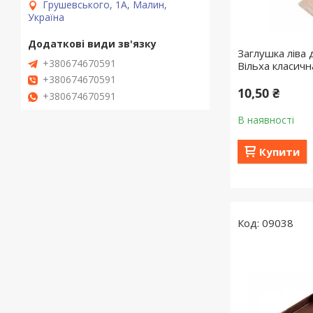
Грушевського, 1А, Малин,
Україна
Заглушка ліва 
+380674670591
Вільха класичн
+380674670591
10,50 ₴
+380674670591
В наявності
Купити
09038