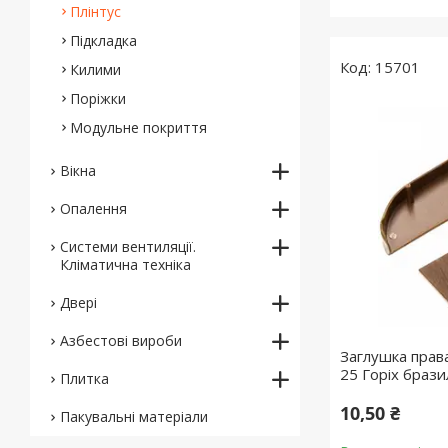
Плінтус
Підкладка
15701
Килими
Поріжки
Модульне покриття
Вікна
Опалення
Системи вентиляції.
Кліматична техніка
Двері
Азбестові вироби
Заглушка права
25 Горіх браз
Плитка
10,50 ₴
Пакувальні матеріали