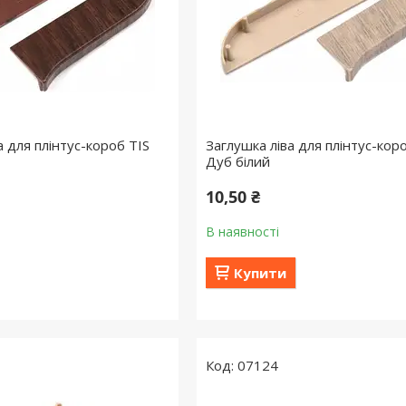
 для плінтус-короб TIS
Заглушка ліва для плінтус-кор
Дуб білий
10,50 ₴
В наявності
Купити
07124