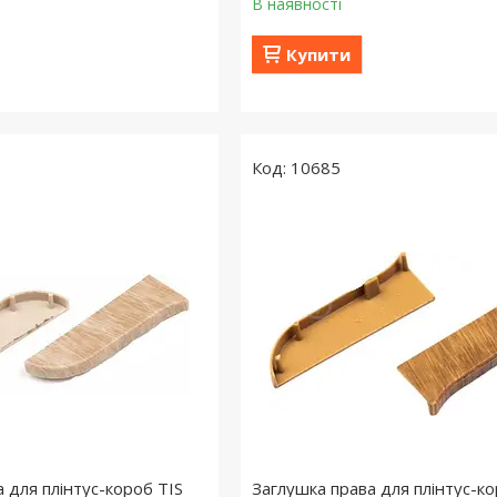
В наявності
Купити
10685
 для плінтус-короб TIS
Заглушка права для плінтус-ко