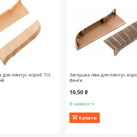
 для плінтус-короб TIS
Заглушка ліва для плінтус-кор
ий
Венге
10,50 ₴
В наявності
Купити