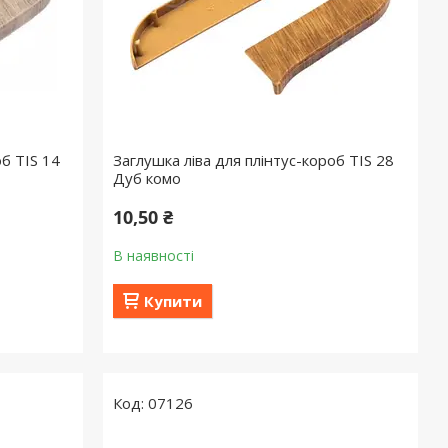
об TIS 14
Заглушка ліва для плінтус-короб TIS 28
Дуб комо
10,50 ₴
В наявності
Купити
07126