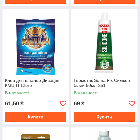
Клей для шпалер Дивоцвіт
Герметик Soma Fix Силікон
КМЦ-Н 125гр
білий 50мл S51
В наявності
В наявності
61,50
69
₴
₴
Купити
Купити