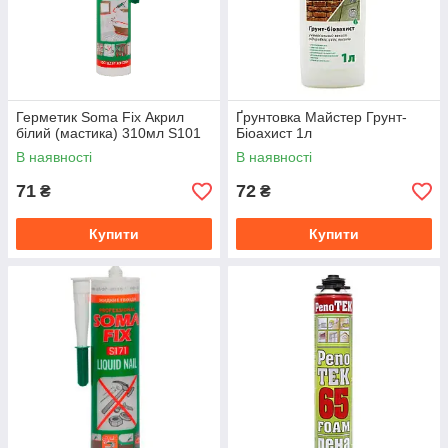
Герметик Soma Fix Акрил
Ґрунтовка Майстер Грунт-
білий (мастика) 310мл S101
Біоахист 1л
В наявності
В наявності
71
72
₴
₴
Купити
Купити