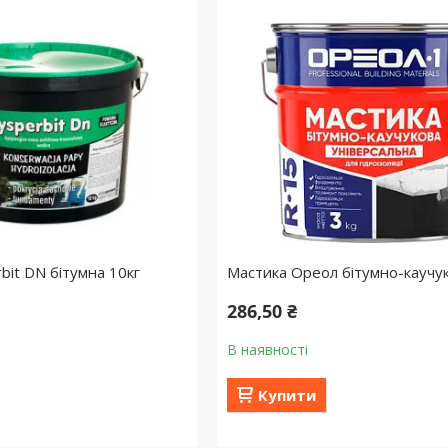
bit DN бітумна 10кг
Мастика Ореол бітумно-каучук
286,50 ₴
В наявності
Купити