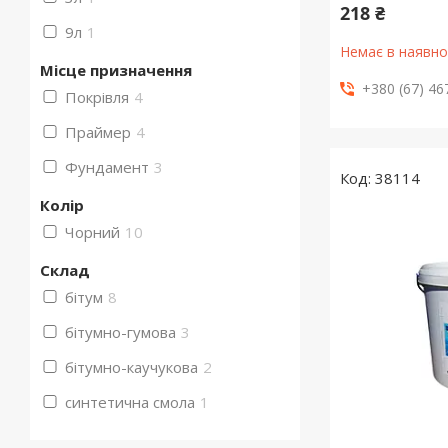
218 ₴
9л
1
Немає в наявно
Місце призначення
+380 (67) 46
Покрівля
4
Праймер
4
Фундамент
3
38114
Колір
Чорний
10
Склад
бітум
8
бітумно-гумова
3
бітумно-каучукова
2
синтетична смола
1