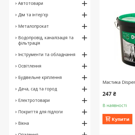
Автотовари
Дім та інтер'єр
Металопрокат
Водопровід, каналізація та
фільтрація
Інструменти та обладнання
Освітлення
Будівельне кріплення
Мастика Disper
Дача, сад та город
247 ₴
Електротовари
В наявності
Покриття для підлоги
Купити
Вікна
Опалення