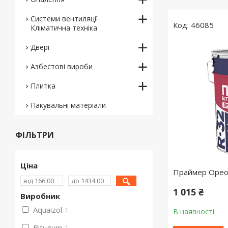
Системи вентиляції.
46085
Кліматична техніка
Двері
Азбестові вироби
Плитка
Пакувальні матеріали
ФІЛЬТРИ
Ціна
Праймер Ореол
1 015 ₴
Виробник
Aquaizol
1
В наявності
Bitugum
1