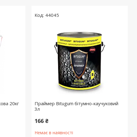
44045
ова 20кг
Праймер Bitugum бітумно-каучуковий
3л
166 ₴
Немає в наявності