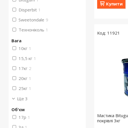
Купити
Disperbit
1
Sweetondale
9
Техноніколь
1
11921
Вага
10кг
1
15,5 кг
1
17кг
2
20кг
1
25кг
1
Ще 3
Об'єм
Мастика Bitug
17р
1
покрівлі 3кг
3л
1