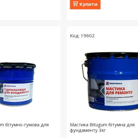
Купити
19602
um бітумно-гумова для
Мастика Bitugum бітумна для
фундаменту 3кг