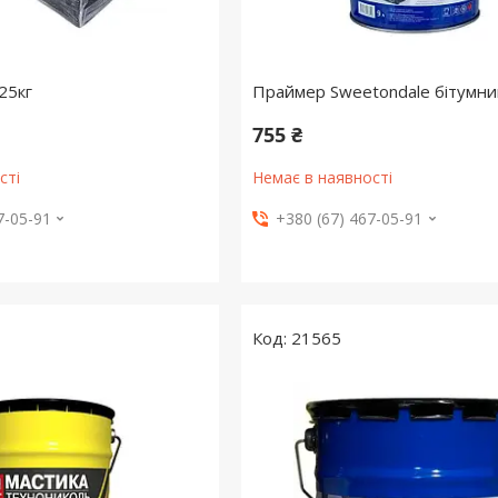
25кг
Праймер Sweetondale бітумний
755 ₴
сті
Немає в наявності
7-05-91
+380 (67) 467-05-91
21565