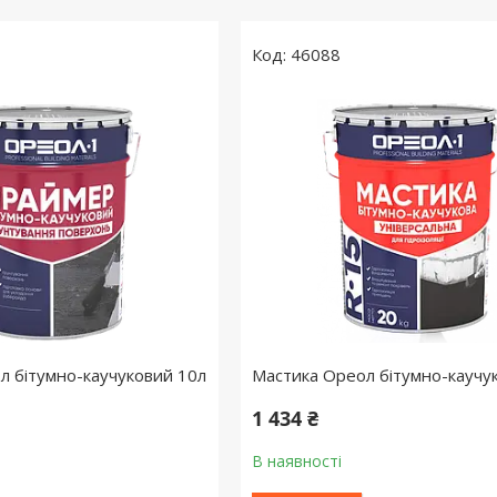
46088
 бітумно-каучуковий 10л
Мастика Ореол бітумно-каучук
1 434 ₴
В наявності