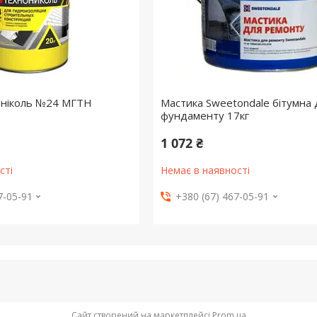
оніколь №24 МГТН
Мастика Sweetondale бітумна 
фундаменту 17кг
1 072 ₴
сті
Немає в наявності
7-05-91
+380 (67) 467-05-91
Сайт створений на маркетплейсі
Prom.ua