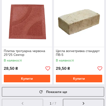
Плитка тротуарна червона
Цегла вогнетривка стандарт
25*25 Сектор
ПВ-5
В наявності
В наявності
28,50
29,50
₴
₴
Купити
Купити
Показати ще
1
/ 7