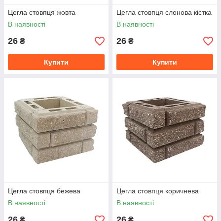
Цегла стовпця жовта
Цегла стовпця слонова кістка
В наявності
В наявності
26
26
₴
₴
Купити
Купити
Цегла стовпця бежева
Цегла стовпця коричнева
В наявності
В наявності
26
26
₴
₴