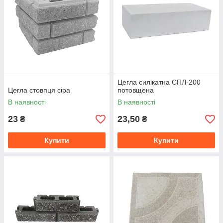
Цегла силікатна СПЛ-200
Цегла стовпця сіра
потовщена
В наявності
В наявності
23
23,50
₴
₴
Купити
Купити