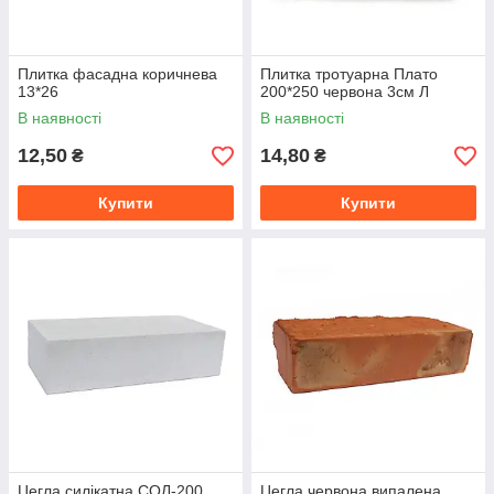
Плитка фасадна коричнева
Плитка тротуарна Плато
13*26
200*250 червона 3см Л
В наявності
В наявності
12,50
14,80
₴
₴
Купити
Купити
Цегла силікатна СОЛ-200
Цегла червона випалена