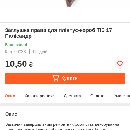
Заглушка права для плінтус-короб TIS 17
Палісандр
В наявності
Код: 09038
Роздріб
10,50
₴
Купити
Опис
Характеристики
Доставка
Оплата
Умови п
Опис
Зазвичай завершальним ремонтних робіт стає декорування
переходу між стіною та підлоговим покриттям. Із цим