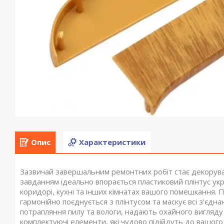
Опис
Характеристики
Зазвичай завершальним ремонтних робіт стає декоруван
завданням ідеально впорається пластиковий плінтус укр
коридорі, кухні та інших кімнатах вашого помешкання. 
гармонійно поєднується з плінтусом та маскує всі з’єдн
потрапляння пилу та вологи, надають охайного вигляду
комплектуючі елементи, які чудово підійдуть до вашого