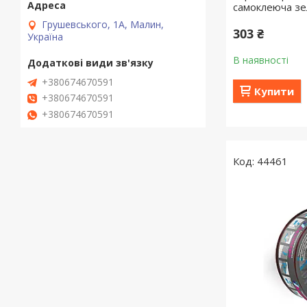
самоклеюча з
Грушевського, 1А, Малин,
303 ₴
Україна
В наявності
+380674670591
Купити
+380674670591
+380674670591
44461