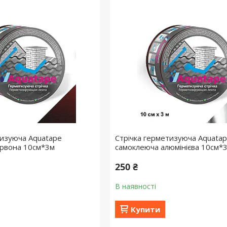
тизуюча Aquatape
Стрічка герметизуюча Aquata
ервона 10см*3м
самоклеюча алюмінієва 10см*
250 ₴
В наявності
Купити