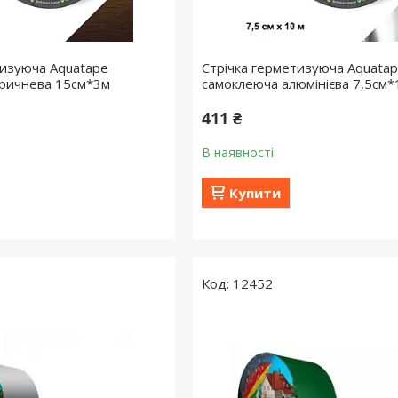
тизуюча Aquatape
Стрічка герметизуюча Aquata
оричнева 15см*3м
самоклеюча алюмінієва 7,5см
411 ₴
В наявності
Купити
12452