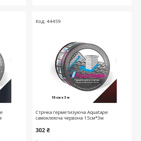
44459
pe
Стрічка герметизуюча Aquatape
м
самоклеюча червона 15см*3м
302 ₴