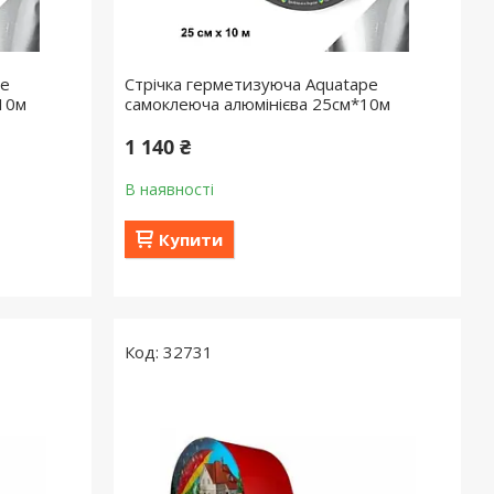
pe
Стрічка герметизуюча Aquatape
*10м
самоклеюча алюмінієва 25см*10м
1 140 ₴
В наявності
Купити
32731