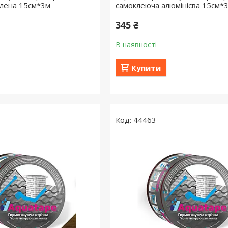
елена 15см*3м
самоклеюча алюмінієва 15см*
345 ₴
В наявності
Купити
44463