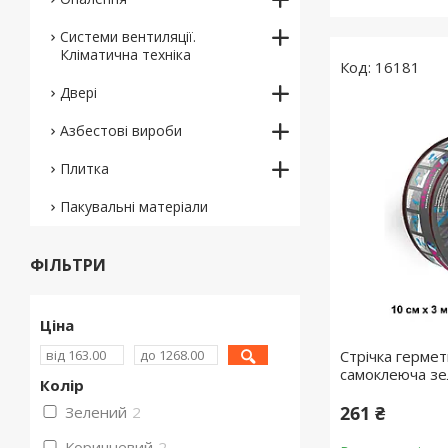
Системи вентиляції.
Кліматична техніка
16181
Двері
Азбестові вироби
Плитка
Пакувальні матеріали
ФІЛЬТРИ
Ціна
Стрічка герме
самоклеюча з
Колір
261 ₴
Зелений
2
Коричневий
2