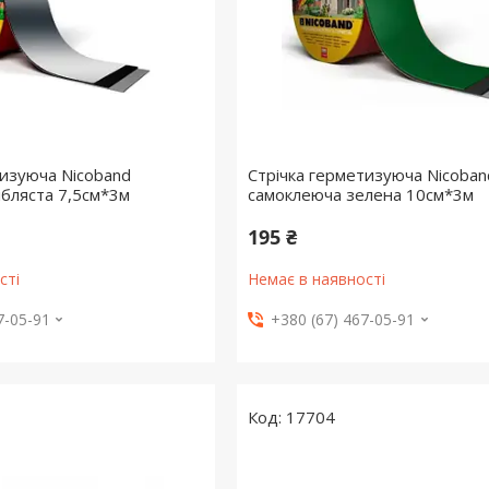
тизуюча Nicoband
Стрічка герметизуюча Nicoban
ібляста 7,5см*3м
самоклеюча зелена 10см*3м
195 ₴
сті
Немає в наявності
7-05-91
+380 (67) 467-05-91
17704