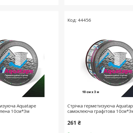
44456
тизуюча Aquatape
Стрічка герметизуюча Aquata
елена 10см*3м
самоклеюча графітова 10см*3
261 ₴