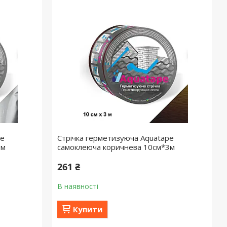
pe
Стрічка герметизуюча Aquatape
3м
самоклеюча коричнева 10см*3м
261 ₴
В наявності
Купити