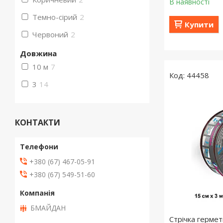
В наявності
Темно-сірий
2
Купити
Червоний
2
Довжина
10 м
7
44458
3
14
КОНТАКТИ
+380 (67) 467-05-91
+380 (67) 549-51-60
БМАЙДАН
Стрічка герме