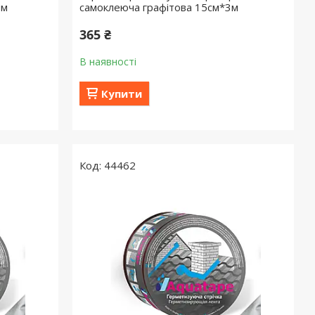
3м
самоклеюча графітова 15см*3м
365 ₴
В наявності
Купити
44462