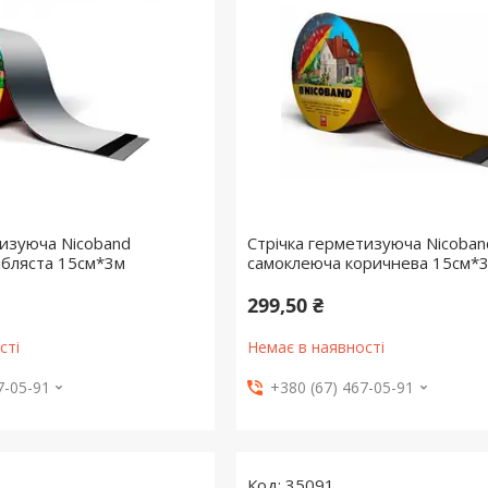
тизуюча Nicoband
Стрічка герметизуюча Nicoban
ібляста 15см*3м
самоклеюча коричнева 15см*
299,50 ₴
сті
Немає в наявності
7-05-91
+380 (67) 467-05-91
35091