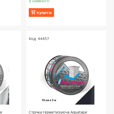
В наявності
Купити
44457
pe
Стрічка герметизуюча Aquatape