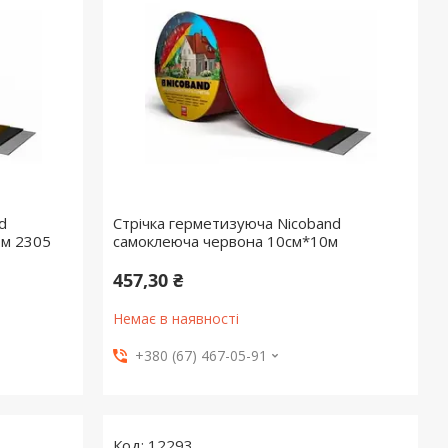
d
Стрічка герметизуюча Nicoband
3м 2305
самоклеюча червона 10см*10м
457,30 ₴
Немає в наявності
+380 (67) 467-05-91
12293