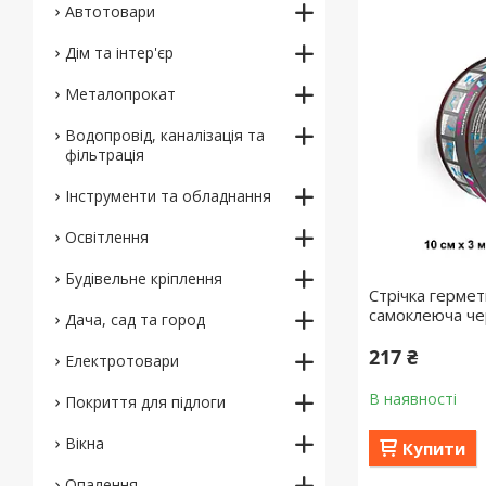
Автотовари
Дім та інтер'єр
Металопрокат
Водопровід, каналізація та
фільтрація
Інструменти та обладнання
Освітлення
Будівельне кріплення
Стрічка герме
самоклеюча ч
Дача, сад та город
217 ₴
Електротовари
В наявності
Покриття для підлоги
Вікна
Купити
Опалення