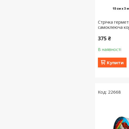
Стрічка герме
самоклеюча к
375 ₴
В наявності
Купити
22668