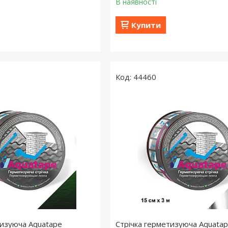
В наявності
Купити
44460
тизуюча Aquatape
Стрічка герметизуюча Aquata