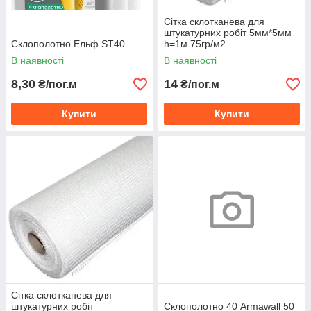
Сітка склотканева для
штукатурних робіт 5мм*5мм
Склополотно Ельф ST40
h=1м 75гр/м2
В наявності
В наявності
8,30
14
₴/пог.м
₴/пог.м
Купити
Купити
Сітка склотканева для
штукатурних робіт
Склополотно 40 Armawall 50