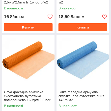
2,5мм*2,5мм h=1м 60гр/м2
м2
В наявності
В наявності
16
18,50
₴/пог.м
₴/пог.м
Купити
Купити
Сітка фасадна армуюча
Сітка фасадна армуюча
склотканева лугостійка
склотканева лугостійка синя
помаранчева 160гр/м2 Fiber
145гр/м2
Luxe
В наявності
В наявності