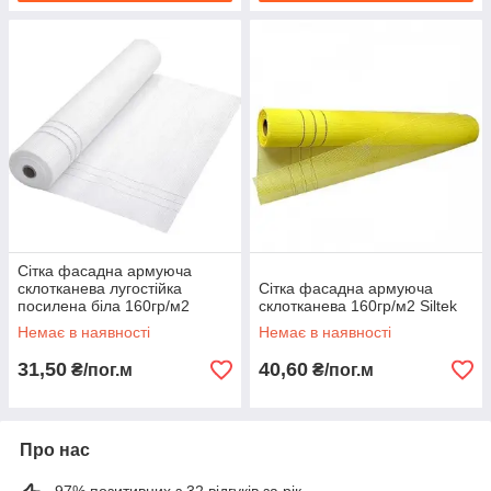
Сітка фасадна армуюча
склотканева лугостійка
Сітка фасадна армуюча
посилена біла 160гр/м2
склотканева 160гр/м2 Siltek
Немає в наявності
Немає в наявності
31,50
40,60
₴/пог.м
₴/пог.м
Про нас