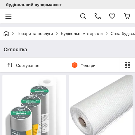
будівельний супермаркет
Товари та послуги
Будівельні матеріали
Сітка будіве
Склосітка
Сортування
0
Фільтри