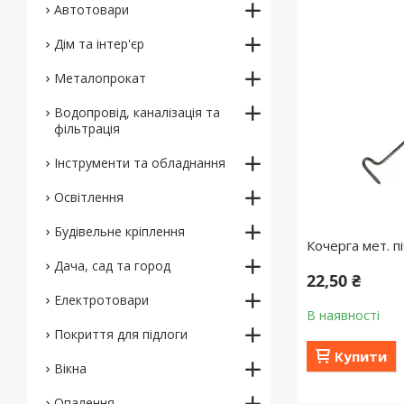
Автотовари
Дім та інтер'єр
Металопрокат
Водопровід, каналізація та
фільтрація
Інструменти та обладнання
Освітлення
Будівельне кріплення
Кочерга мет. п
Дача, сад та город
22,50 ₴
Електротовари
В наявності
Покриття для підлоги
Купити
Вікна
Опалення