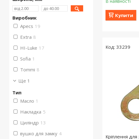
В наявності
Купити
Виробник
Apecs
19
Extra
8
33239
HI-Luke
17
Sofia
1
Tommi
8
Ще 1
Тип
Масло
1
Накладка
5
Циліндр
13
вушко для замку
4
Кріплення для 