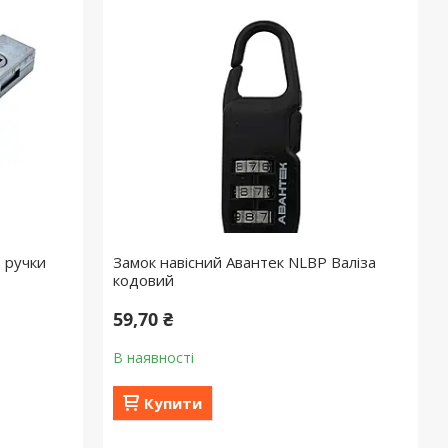
з ручки
Замок навісний Авантек NLBP Валіза
кодовий
59,70 ₴
В наявності
Купити