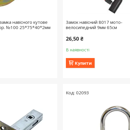
замка навісного кутове
Замок навісний 8017 мото-
тор. №100 25*75*40*2мм
велосипедний 9мм 65см
26,50 ₴
В наявності
Купити
02093