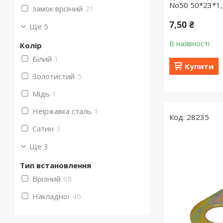
No50 50*23*1
замок врізний
21
7,50 ₴
Ще 5
В наявності
Колір
Білий
1
Купити
Золотистий
5
Мідь
1
Неіржавка сталь
1
28235
Сатин
3
Ще 3
Тип встановлення
Врізний
68
Накладної
46