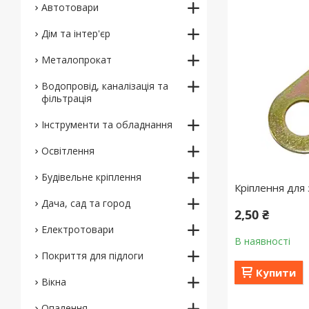
Автотовари
Дім та інтер'єр
Металопрокат
Водопровід, каналізація та
фільтрація
Інструменти та обладнання
Освітлення
Будівельне кріплення
Кріплення для 
Дача, сад та город
2,50 ₴
Електротовари
В наявності
Покриття для підлоги
Купити
Вікна
Опалення