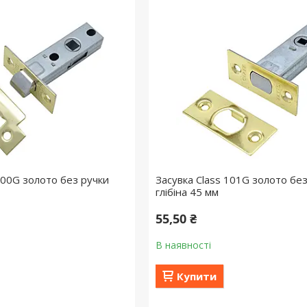
100G золото без ручки
Засувка Class 101G золото бе
глібіна 45 мм
55,50 ₴
В наявності
Купити