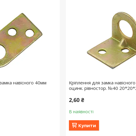
замка навісного 40мм
Кріплення для замка навісного
оцинк. рівностор. №40 20*20
2,60 ₴
В наявності
Купити