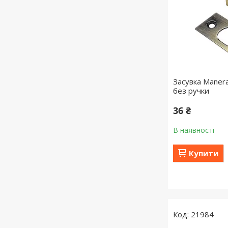
Засувка Manera
без ручки
36 ₴
В наявності
Купити
21984