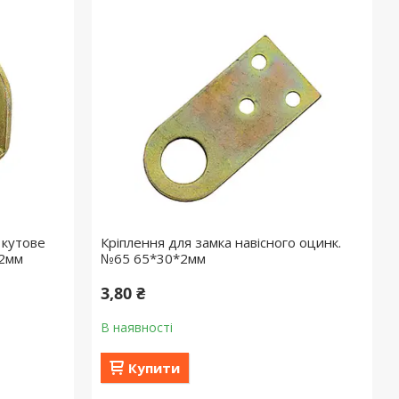
 кутове
Кріплення для замка навісного оцинк.
*2мм
№65 65*30*2мм
3,80 ₴
В наявності
Купити