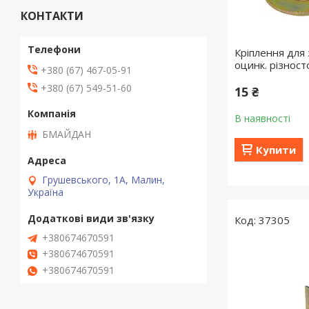
КОНТАКТИ
Кріплення для 
оцинк. різнос
+380 (67) 467-05-91
+380 (67) 549-51-60
15 ₴
В наявності
БМАЙДАН
Купити
Грушевського, 1А, Малин,
Україна
37305
+380674670591
+380674670591
+380674670591