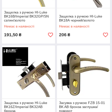
Защелка з ручкою HI-Luke
BK16B/Imperial BK32GP/SN
Защелка з ручкою HI-Luke
сатин/золото
BK18А чорний/золото
Немає в наявності
Немає в наявності
191,50
206
₴
₴
Защелка з ручкою HI-Luke
Засувка з ручкою FZB 15-01
BK16Z/Imperial BK32AB
BK AB бронза заглушка/
бронза
поворот