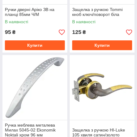
Ручки дверні Аріко ЗВ на
Защелка з ручкою Tommi
планці 85мм Ч/М
кноб ключ/поворот біла
В наявності
В наявності
95
125
₴
₴
Купити
Купити
Ручка меблева металева
Милах 5045-02 Ekonomik
Защелка з ручкою HI-Luke
Noktali хром 96 мм
105 хвиля сатин/золото