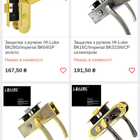
Защелка з ручкою HI-Luke
Защелка з ручкою HI-Luke
BK28G/Imperial BK04GP
BK16C/Imperial BK32SN/CP
золото
сатин/хром
Немає в наявності
Немає в наявності
167,50
191,50
₴
₴