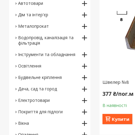
Автотовари
Дім та інтер'єр
Металопрокат
Водопровід, каналізація та
фільтрація
Інструменти та обладнання
Освітлення
Будівельне кріплення
Швелер №8
Дача, сад та город
377 ₴/пог.м
Електротовари
В наявності
Покриття для підлоги
Купити
Вікна
Опалення