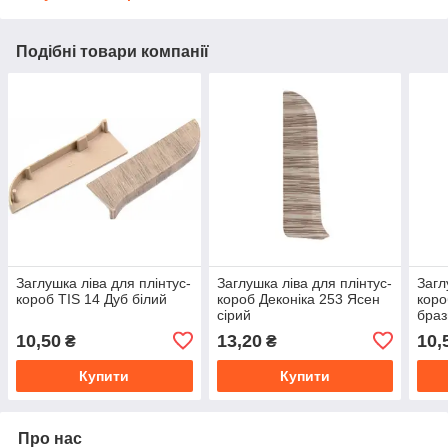
Подібні товари компанії
Заглушка ліва для плінтус-
Заглушка ліва для плінтус-
Загл
короб TIS 14 Дуб білий
короб Деконіка 253 Ясен
коро
сірий
браз
10,50
13,20
10,
₴
₴
Купити
Купити
Про нас