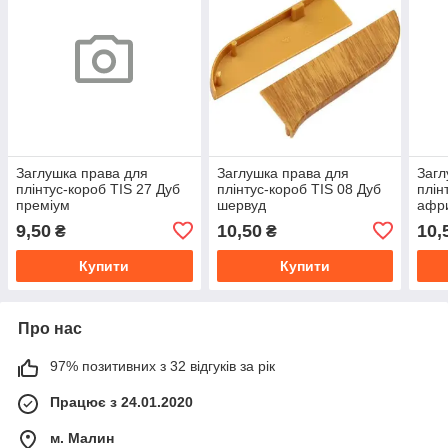
Заглушка права для
Заглушка права для
Загл
плінтус-короб TIS 27 Дуб
плінтус-короб TIS 08 Дуб
плін
преміум
шервуд
афр
9,50
10,50
10,
₴
₴
Купити
Купити
Про нас
97% позитивних з 32 відгуків за рік
Працює з 24.01.2020
м. Малин