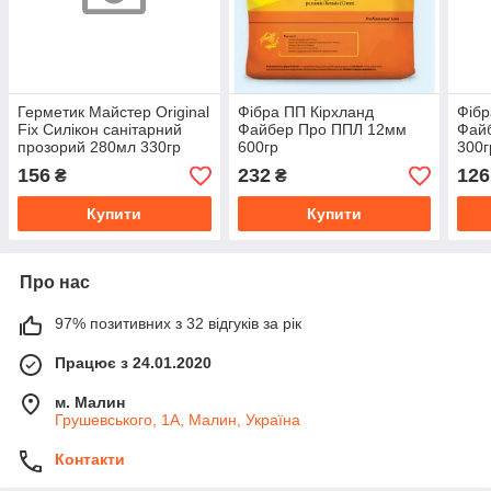
Герметик Майстер Original
Фібра ПП Кірхланд
Фібр
Fix Силікон санітарний
Файбер Про ППЛ 12мм
Фай
прозорий 280мл 330гр
600гр
300г
156
232
126
₴
₴
Купити
Купити
Про нас
97% позитивних з 32 відгуків за рік
Працює з 24.01.2020
м. Малин
Грушевського, 1А, Малин, Україна
Контакти