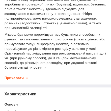
виробництві тротуарної плитки (бруківки), відмостки, бетонних
плит, а також пінобетону. Ідеально підходить для
застосування в системах типу «тепла підлога». Фібра
поліпропіленова може використовуватись у штукатурних
розчинах (водостійких), стяжках (цементно-піщані), а також
при монолітній заливці стін.
Мікрофібра може перемішуватись будь-яким способом, як
ручним, так і механізованими пристроями (гравітаційного або
примусового типу). Мікрофібру необхідно ретельно
перемішувати до рівномірного розподілу волокон у масі.
Орієнтовний час змішування при рекомендованій витраті: до 7
хв. (при ручному способі), до 3 хв. (при механізованому
способі), до рівномірного розподілу, при доданні в готові
бетонні суміші чи розчини.
Приховати
Характеристики
Основні