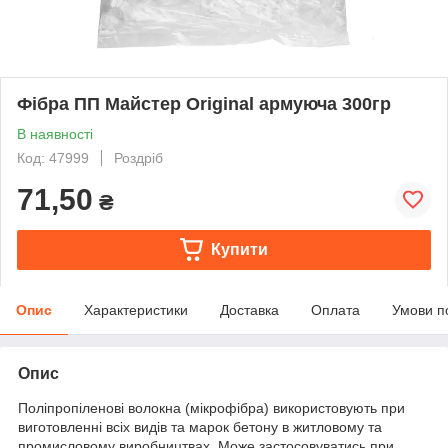
Фібра ПП Майстер Original армуюча 300гр
В наявності
Код: 47999
Роздріб
71,50
₴
Купити
Опис
Характеристики
Доставка
Оплата
Умови п
Опис
Поліпропіленові волокна (мікрофібра) використовують при
виготовленні всіх видів та марок бетону в житловому та
промисловому виробництвах. Може застосовуватись при