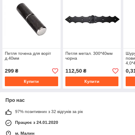
Петля точена для воріт
Петля метал. 300*40мм
Шур
д.40мм
чорна
пови
4,0*
299
112,50
0,3
₴
₴
Купити
Купити
Про нас
97% позитивних з 32 відгуків за рік
Працює з 24.01.2020
м. Малин