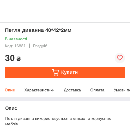
Петля диванна 40*42*2мм
В наявності
Код: 16881
Роздріб
30
₴
Купити
Опис
Характеристики
Доставка
Оплата
Умови п
Опис
Петля диванна використовується в м'яких та корпусних
меблів.