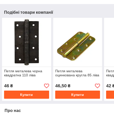
Подібні товари компанії
Петля металева чорна
Петля металева
Петл
квадратна 110 ліва
оцинкована кругла 85 ліва
квад
46
46,50
42
₴
₴
Купити
Купити
Про нас