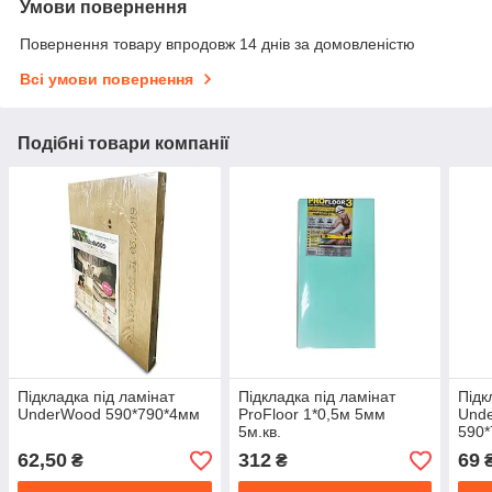
Умови повернення
Повернення товару впродовж 14 днів за домовленістю
Всі умови повернення
Подібні товари компанії
Підкладка під ламінат
Підкладка під ламінат
Підк
UnderWood 590*790*4мм
ProFloor 1*0,5м 5мм
Und
5м.кв.
590*
62,50
312
69
₴
₴