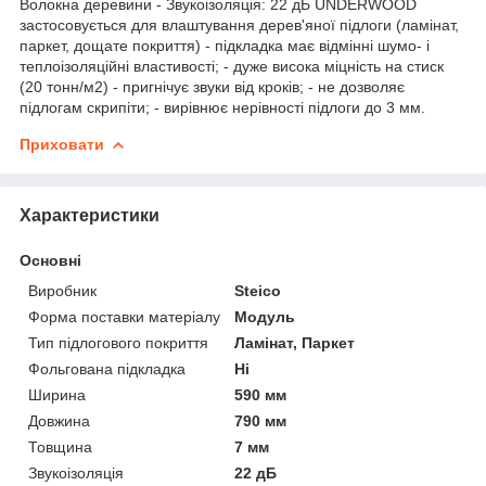
Волокна деревини - Звукоізоляція: 22 дБ UNDERWOOD
застосовується для влаштування дерев'яної підлоги (ламінат,
паркет, дощате покриття) - підкладка має відмінні шумо- і
теплоізоляційні властивості; - дуже висока міцність на стиск
(20 тонн/м2) - пригнічує звуки від кроків; - не дозволяє
підлогам скрипіти; - вирівнює нерівності підлоги до 3 мм.
Приховати
Характеристики
Основні
Виробник
Steico
Форма поставки матеріалу
Модуль
Тип підлогового покриття
Ламінат, Паркет
Фольгована підкладка
Ні
Ширина
590 мм
Довжина
790 мм
Товщина
7 мм
Звукоізоляція
22 дБ