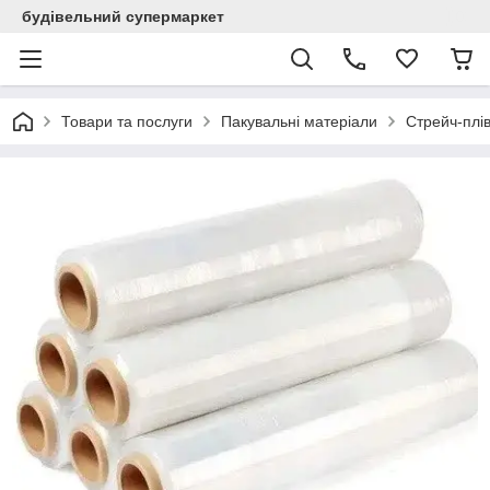
будівельний супермаркет
Товари та послуги
Пакувальні матеріали
Стрейч-плів