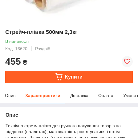
Стрейч-плівка 500мм 2,3кг
В наявності
Код: 16620
Роздріб
455
₴
Купити
Опис
Характеристики
Доставка
Оплата
Умови 
Опис
Технічна стретч-плівка для ручного пакування товарів на
піддонах (паллетах), має здатність розтягуватися і потім
стискатись. Завдяки цій властивості при пакуванні вантажів