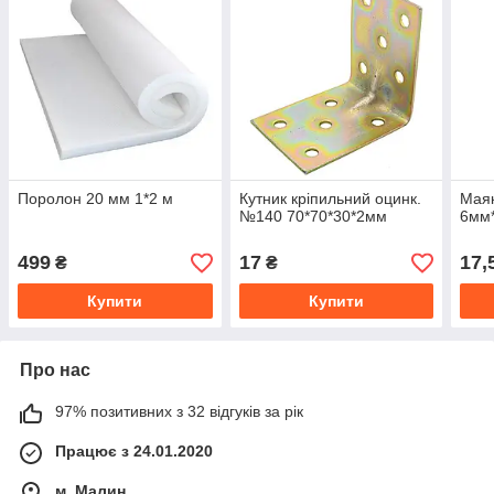
Поролон 20 мм 1*2 м
Кутник кріпильний оцинк.
Маяк
№140 70*70*30*2мм
6мм
499
17
17,
₴
₴
Купити
Купити
Про нас
97% позитивних з 32 відгуків за рік
Працює з 24.01.2020
м. Малин