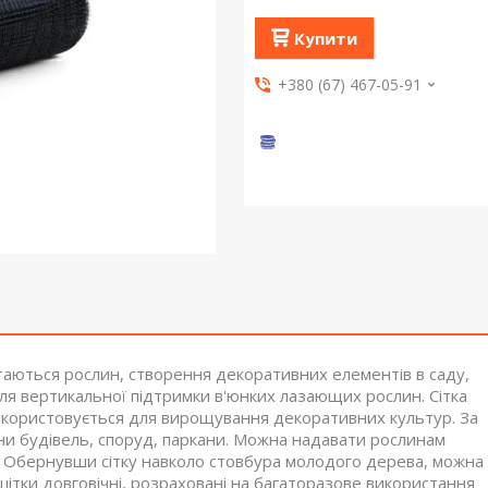
Купити
+380 (67) 467-05-91
таються рослин, створення декоративних елементів в саду,
ля вертикальної підтримки в'юнких лазающих рослин. Сітка
 використовується для вирощування декоративних культур. За
ни будівель, споруд, паркани. Можна надавати рослинам
. Обернувши сітку навколо стовбура молодого дерева, можна
решітки довговічні, розраховані на багаторазове використання