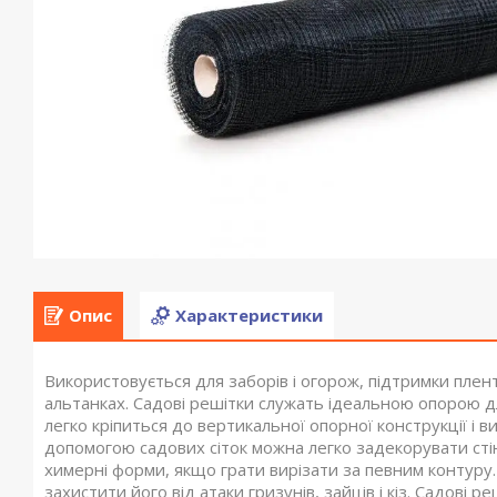
Опис
Характеристики
Використовується для заборів і огорож, підтримки плен
альтанках. Садові решітки служать ідеальною опорою д
легко кріпиться до вертикальної опорної конструкції і
допомогою садових сіток можна легко задекорувати сті
химерні форми, якщо грати вирізати за певним контуру
захистити його від атаки гризунів, зайців і кіз. Садові 