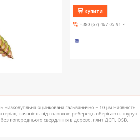
Купити
+380 (67) 467-05-91
ль низковугільна оцинкована гальванично ~ 10 μм Наявність
атеріал, наявність під головкою реберець оберігають шуруп
я без попереднього свердління в дерево, плит ДСП, OSB,