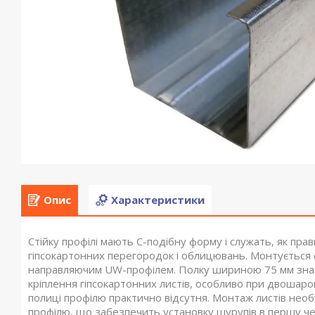
Опис
Характеристики
Стійку профілі мають С-подібну форму і служать, як прав
гіпсокартонних перегородок і облицювань. Монтується с
направляючим UW-профілем. Полку шириною 75 мм значн
кріплення гіпсокартонних листів, особливо при двошаро
полиці профілю практично відсутня. Монтаж листів нео
профілю, що забезпечить установку шурупів в першу черг