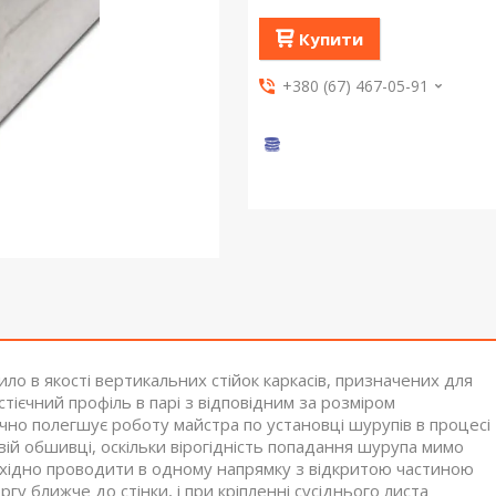
Купити
+380 (67) 467-05-91
ило в якості вертикальних стійок каркасів, призначених для
тієчний профіль в парі з відповідним за розміром
о полегшує роботу майстра по установці шурупів в процесі
вій обшивці, оскільки вірогідність попадання шурупа мимо
бхідно проводити в одному напрямку з відкритою частиною
у ближче до стінки, і при кріпленні сусіднього листа