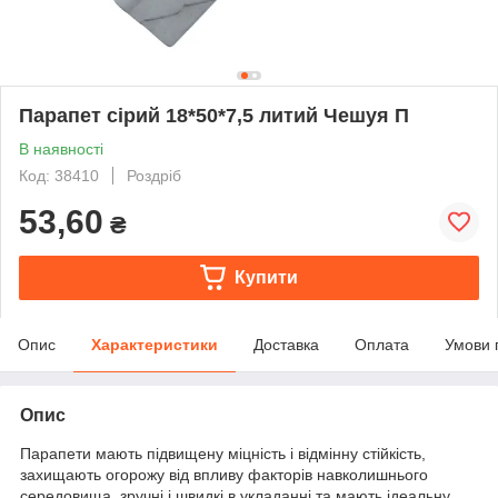
Парапет сірий 18*50*7,5 литий Чешуя П
В наявності
Код: 38410
Роздріб
53,60
₴
Купити
Опис
Характеристики
Доставка
Оплата
Умови 
Опис
Парапети мають підвищену міцність і відмінну стійкість,
захищають огорожу від впливу факторів навколишнього
середовища, зручні і швидкі в укладанні та мають ідеальну