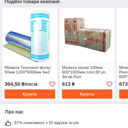
Подібні товари компанії
Мінвата Техномат фольг.
Мінвата Izovat 100мм
Мінв
50мм 1200*5000мм 6м2
600*1000мм плот.30 уп.
Рок
3м.кв./5шт
600*
2,88
364,50
613
673
₴/пог.м
₴
Купити
Купити
Про нас
97% позитивних з 32 відгуків за рік