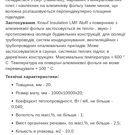
плит, і наклеєних на алюмінієву фольгу таким чином, що
волокна розташовуються перпендикулярно площини
підкладки.
Застосування
. Knauf Insulation LMF AluR з поверхнею з
алюмінієвої фольги застосовується як тепло-, звуко- і
протипожежна ізоляція будівельних конструкцій, для ізоляції
трубопроводів, систем кондиціонування, вентиляційних і
трубопровідних опалювальних приладів. Може
застосовуватися в саунах, системах теплих підлог, в
дерев'яних конструкціях. Максимальна температура + 600 °
С. Температура на поверхні алюмінієвої фольги не може
перевищувати + 100 ° С.
Технічні характеристики:
Товщина, мм - 20;
Розмір мату, мм - 1000x10000x20;
Коефіцієнт теплопровідності, Вт / мК, не більше -
0,040;
Вологість по масі,%, не більше - 1;
Вміст органічних речовин, по масі,%, не більше - 2,5;
Кількість в упаковці, м2 - 10,0.