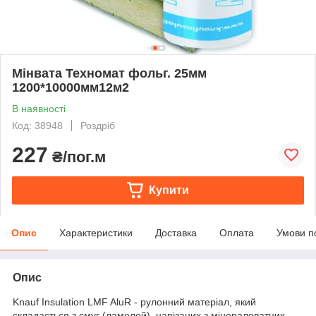
Мінвата Техномат фольг. 25мм
1200*10000мм12м2
В наявності
Код: 38948
Роздріб
227
₴/пог.м
Купити
Опис
Характеристики
Доставка
Оплата
Умови п
Опис
Knauf Insulation LMF AluR - рулонний матеріал, який
складається з смуг (ламелей), нарізаних з мінераловатних