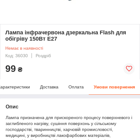
Лампа інфрачервона дзеркальна Flash для
обігріву 150Вт Е27
Немає в наявності
Код: 36030
Роздріб
99
₴
арактеристики
Доставка
Оплата
Умови повернення
Опис
Лампа призначена для прискореного процесу поверхневого і
заглибленого нагріву, сушіння поверхонь у сільському
господарстві, тваринництві, харчовій промисловості,
медицині, у виробництві лакофарбових матеріалів,