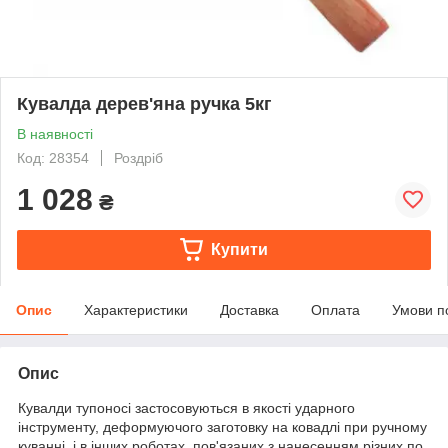
Кувалда дерев'яна ручка 5кг
В наявності
Код: 28354
Роздріб
1 028
₴
Купити
Опис
Характеристики
Доставка
Оплата
Умови п
Опис
Кувалди тупоносі застосовуються в якості ударного
інструменту, деформуючого заготовку на ковадлі при ручному
куванні, і в інших роботах, пов'язаних з нанесенням різних по