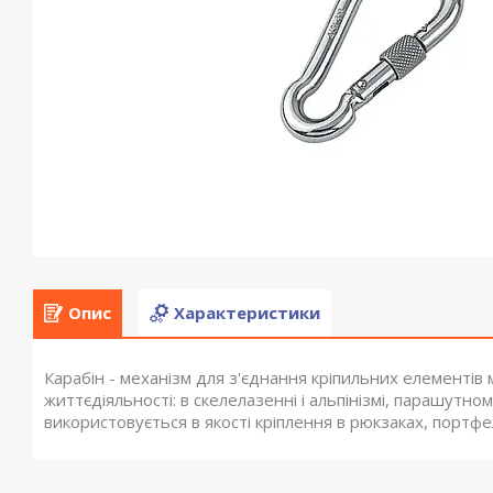
Опис
Характеристики
Карабін - механізм для з'єднання кріпильних елементів
життєдіяльності: в скелелазенні і альпінізмі, парашутн
використовується в якості кріплення в рюкзаках, портфел