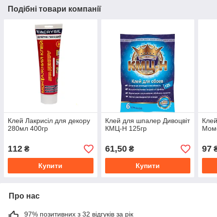
Подібні товари компанії
Клей Лакрисіл для декору
Клей для шпалер Дивоцвіт
Клей
280мл 400гр
КМЦ-Н 125гр
Моме
112
61,50
97
₴
₴
Купити
Купити
Про нас
97% позитивних з 32 відгуків за рік