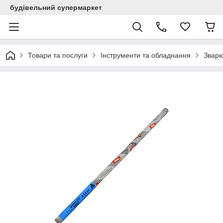
будівельний супермаркет
Товари та послуги
Інструменти та обладнання
Звар