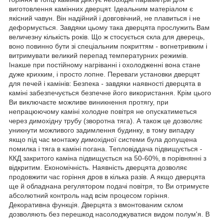
виготовлення камінних дверцят. Ідеальним матеріалом є
якісний чавун. Він надійний і довговічний, не плавиться і не
деформується. Завдяки цьому така дверцята прослужить Вам
величезну кількість років. Що ж стосується скла для дверець,
воно повинно бути зі спеціальним покриттям - вогнетривким і
витримувати великий перепад температурних режимів.
Інакше при постійному нагріванні і охолодженні вона стане
дуже крихким, і просто лопне. Переваги установки дверцят
для печей і камінів: Безпека - завдяки наявності дверцята в
каміні забезпечується безпечне його використання. Крім цього
Ви виключаєте можливе виникнення протягу, при
непрацюючому каміні холодне повітря не опускатиметься
через димохідну трубу (зворотна тяга). А також це дозволяє
уникнути можливого задимлення будинку, в тому випадку
якщо під час монтажу димохідної системи була допущена
помилка і тяга в каміні погана. Тепловіддача підвищується -
ККД закритого каміна підвищується на 50-60%, в порівнянні з
відкритим. Економічність. Наявність дверцята дозволяє
продовжити час горіння дров в кілька разів. А якщо дверцята
ще й обладнана регулятором подачі повітря, то Ви отримуєте
абсолютний контроль над всім процесом горіння.
Декоративна функція. Дверцята з вмонтованим склом
дозволяють без перешкод насолоджуватися видом полум'я. В