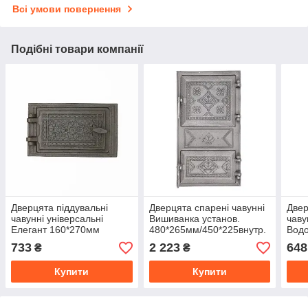
Всі умови повернення
Подібні товари компанії
Дверцята піддувальні
Дверцята спарені чавунні
Двер
чавунні універсальні
Вишиванка установ.
чаву
Елегант 160*270мм
480*265мм/450*225внутр.
Вод
Булат
733
2 223
648
₴
₴
Купити
Купити