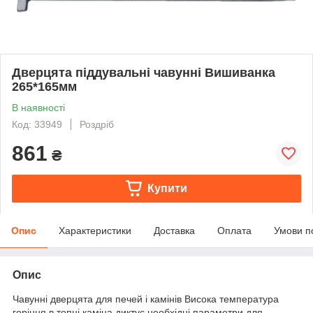
Дверцята піддувальні чавунні Вишиванка
265*165мм
В наявності
Код: 33949
Роздріб
861
₴
Купити
Опис
Характеристики
Доставка
Оплата
Умови п
Опис
Чавунні дверцята для печей і камінів Висока температура
горіння в топці каміна диктує необхідні параметри для