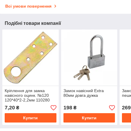
Всі умови повернення
Подібні товари компанії
Кріплення для замка
Замок навісний Extra
Замо
навісного оцинк. №120
80мм довга дужка
пеш
120*40*2-2,2мм 110280
7,20
198
269
₴
₴
Купити
Купити