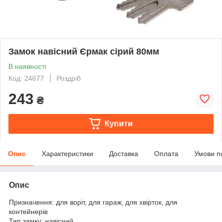
Замок навісний Єрмак сірий 80мм
В наявності
Код: 24677
Роздріб
243
₴
Купити
Опис
Характеристики
Доставка
Оплата
Умови п
Опис
Призначення: для воріт, для гараж, для хвірток, для
контейнерів
Тип замку: навісний