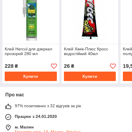
Клей Hercul для дзеркал
Клей Хімік-Плюс Кросс
Клей
прозорий 280 мл
водостійкий 40мл
полі
228
26
19,
₴
₴
Купити
Купити
Про нас
97% позитивних з 32 відгуків за рік
Працює з 24.01.2020
м. Малин
Грушевського, 1А, Малин, Україна