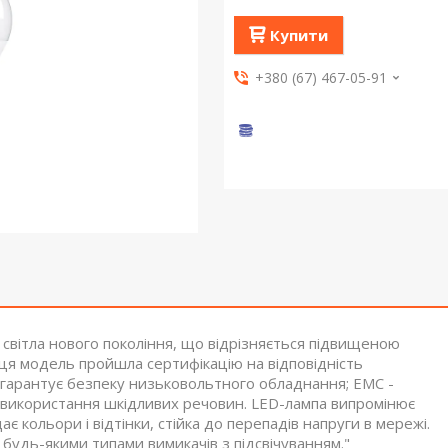
Купити
+380 (67) 467-05-91
вітла нового покоління, що відрізняється підвищеною
, ця модель пройшла сертифікацію на відповідність
- гарантує безпеку низьковольтного обладнання; EMC -
є використання шкідливих речовин. LED-лампа випромінює
ає кольори і відтінки, стійка до перепадів напруги в мережі.
 будь-якими типами вимикачів з підсвічуванням."