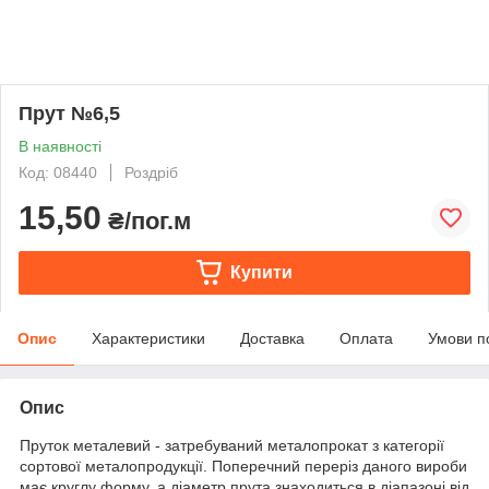
Прут №6,5
В наявності
Код: 08440
Роздріб
15,50
₴/пог.м
Купити
Опис
Характеристики
Доставка
Оплата
Умови п
Опис
Пруток металевий - затребуваний металопрокат з категорії
сортової металопродукції. Поперечний переріз даного вироби
має круглу форму, а діаметр прута знаходиться в діапазоні від