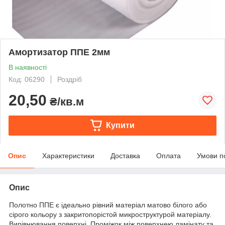
Амортизатор ППЕ 2мм
В наявності
Код: 06290
Роздріб
20,50
₴/кв.м
Купити
Опис
Характеристики
Доставка
Оплата
Умови п
Опис
Полотно ППЕ є ідеально рівний матеріал матово білого або
сірого кольору з закритопорістой микроструктурой матеріалу.
Вирівнювання поверхні. Проміжок між поверхнею ламінату та