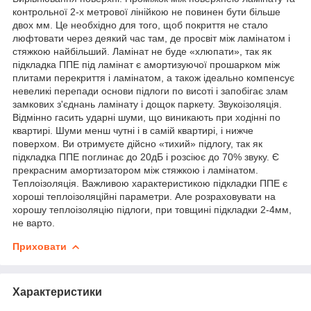
контрольної 2-х метрової лінійкою не повинен бути більше
двох мм. Це необхідно для того, щоб покриття не стало
люфтовати через деякий час там, де просвіт між ламінатом і
стяжкою найбільший. Ламінат не буде «хлюпати», так як
підкладка ППЕ під ламінат є амортизуючої прошарком між
плитами перекриття і ламінатом, а також ідеально компенсує
невеликі перепади основи підлоги по висоті і запобігає злам
замкових з'єднань ламінату і дощок паркету. Звукоізоляція.
Відмінно гасить ударні шуми, що виникають при ходінні по
квартирі. Шуми менш чутні і в самій квартирі, і нижче
поверхом. Ви отримуєте дійсно «тихий» підлогу, так як
підкладка ППЕ поглинає до 20дБ і розсіює до 70% звуку. Є
прекрасним амортизатором між стяжкою і ламінатом.
Теплоізоляція. Важливою характеристикою підкладки ППЕ є
хороші теплоізоляційні параметри. Але розраховувати на
хорошу теплоізоляцію підлоги, при товщині підкладки 2-4мм,
не варто.
Приховати
Характеристики