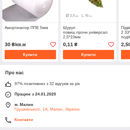
Амортизатор ППЕ 5мм
Шуруп
Підв
повиш.прочн.універсал.
2 33
2,5*10мм
поді
30
0,11
2,5
₴/кв.м
₴
Купити
Купити
Про нас
97% позитивних з 32 відгуків за рік
Працює з 24.01.2020
м. Малин
Грушевського, 1А, Малин, Україна
Контакти