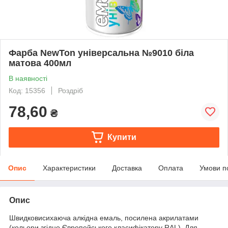
Фарба NewTon універсальна №9010 біла
матова 400мл
В наявності
Код: 15356
Роздріб
78,60
₴
Купити
Опис
Характеристики
Доставка
Оплата
Умови п
Опис
Швидковисихаюча алкідна емаль, посилена акрилатами
(кольори згідно Європейського класифікатору RAL). Для