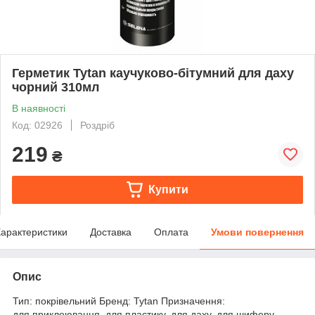
Герметик Tytan каучуково-бітумний для даху
чорний 310мл
В наявності
Код: 02926
Роздріб
219
₴
Купити
арактеристики
Доставка
Оплата
Умови повернення
Опис
Тип: покрівельний Бренд: Tytan Призначення:
для приклеювання, для пластику, для даху, для шиферу,