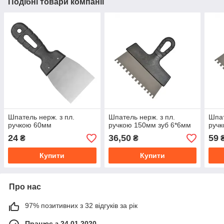
Подібні товари компанії
Шпатель нерж. з пл.
Шпатель нерж. з пл.
Шпат
ручкою 60мм
ручкою 150мм зуб 6*6мм
ручк
24
36,50
59
₴
₴
Купити
Купити
Про нас
97% позитивних з 32 відгуків за рік
Працює з 24.01.2020