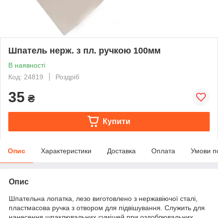
Шпатель нерж. з пл. ручкою 100мм
В наявності
Код: 24819
Роздріб
35
₴
Купити
Опис
Характеристики
Доставка
Оплата
Умови п
Опис
Шпательна лопатка, лезо виготовлено з нержавіючої сталі,
пластмасова ручка з отвором для підвішування. Служить для
нанесення шпаклювальних сумішей при оздоблювальних