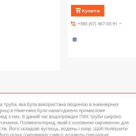
Купити
+380 (67) 467-05-91
ва труба, яка була використана людиною в інженерних
4 році в Німеччині було налагоджено промислове
д з них. В даний час водопровідні ПВХ труби широко
тачання. Полівінілхлорид, який є основною сировиною для
ів. Його складові: вуглець, водень і хлор. Щоб поліпшити
 в його склад (сировинну суміш) додають спеціальні