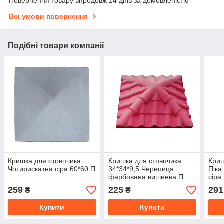
Повернення товару впродовж 14 днів за домовленістю
Всі умови повернення
Подібні товари компанії
Кришка для стовпчика
Кришка для стовпчика
Криш
Чотирискатна сіра 60*60 П
34*34*9,5 Черепиця
Піка
фарбована вишнева П
сіра
259
225
291
₴
₴
Купити
Купити