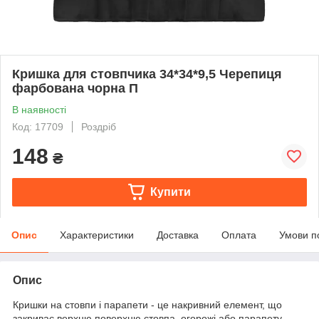
Кришка для стовпчика 34*34*9,5 Черепиця
фарбована чорна П
В наявності
Код: 17709
Роздріб
148
₴
Купити
Опис
Характеристики
Доставка
Оплата
Умови п
Опис
Кришки на стовпи і парапети - це накривний елемент, що
закриває верхню поверхню стовпа, огорожі або парапету.