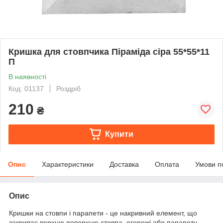
Кришка для стовпчика Піраміда сіра 55*55*11
П
В наявності
Код: 01137
Роздріб
210
₴
Купити
Опис
Характеристики
Доставка
Оплата
Умови п
Опис
Кришки на стовпи і парапети - це накривний елемент, що
закриває верхню поверхню стовпа, огорожі або парапету.