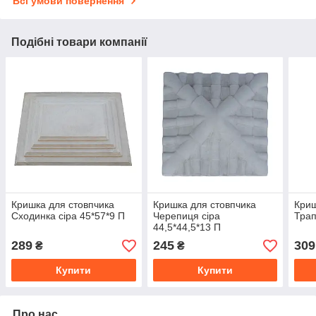
Всі умови повернення
Подібні товари компанії
Кришка для стовпчика
Кришка для стовпчика
Криш
Сходинка сіра 45*57*9 П
Черепиця сіра
Трап
44,5*44,5*13 П
289
245
309
₴
₴
Купити
Купити
Про нас