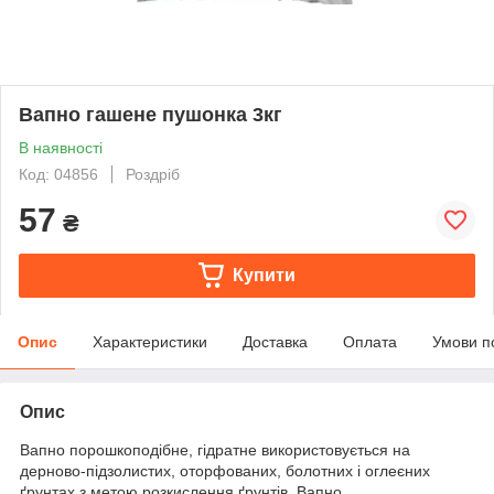
Вапно гашене пушонка 3кг
В наявності
Код: 04856
Роздріб
57
₴
Купити
Опис
Характеристики
Доставка
Оплата
Умови п
Опис
Вапно порошкоподібне, гідратне використовується на
дерново-підзолистих, оторфованих, болотних і оглеєних
ґрунтах з метою розкислення ґрунтів. Вапно