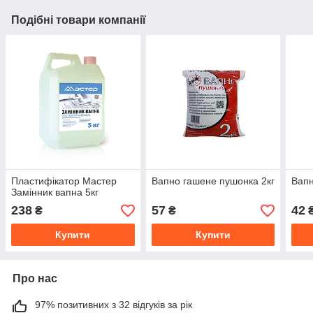
Подібні товари компанії
Пластифікатор Мастер
Вапно гашене пушонка 2кг
Вапн
Замінник вапна 5кг
238
57
42
₴
₴
Купити
Купити
Про нас
97% позитивних з 32 відгуків за рік