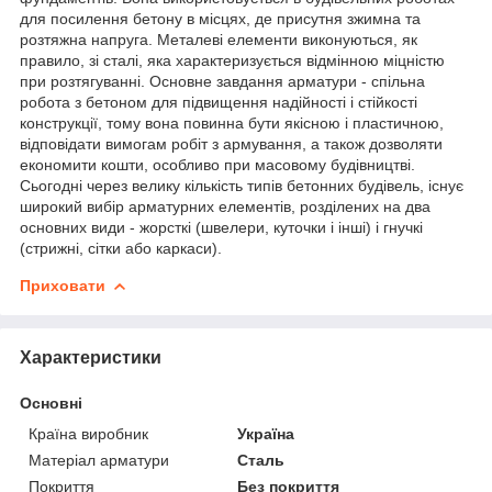
для посилення бетону в місцях, де присутня зжимна та
розтяжна напруга. Металеві елементи виконуються, як
правило, зі сталі, яка характеризується відмінною міцністю
при розтягуванні. Основне завдання арматури - спільна
робота з бетоном для підвищення надійності і стійкості
конструкції, тому вона повинна бути якісною і пластичною,
відповідати вимогам робіт з армування, а також дозволяти
економити кошти, особливо при масовому будівництві.
Сьогодні через велику кількість типів бетонних будівель, існує
широкий вибір арматурних елементів, розділених на два
основних види - жорсткі (швелери, куточки і інші) і гнучкі
(стрижні, сітки або каркаси).
Приховати
Характеристики
Основні
Країна виробник
Україна
Матеріал арматури
Сталь
Покриття
Без покриття