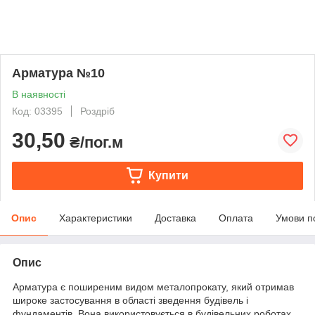
Арматура №10
В наявності
Код: 03395
Роздріб
30,50
₴/пог.м
Купити
Опис
Характеристики
Доставка
Оплата
Умови п
Опис
Арматура є поширеним видом металопрокату, який отримав
широке застосування в області зведення будівель і
фундаментів. Вона використовується в будівельних роботах